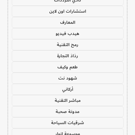
نادي الترددات
استشارات اون لاين
المعارف
هيدب فيديو
رمح التقنية
رذاذ التجارة
طعم وكيف
شهود نت
أركاني
مباشر التقنية
مدونة صحبة
شرقيات السياحة
موسوعة انوار