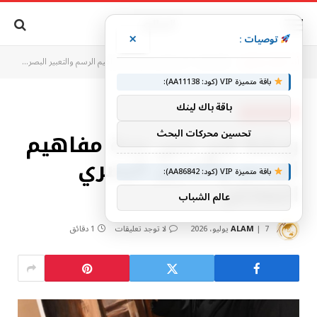
×
توصيات :
أنت الآن تتصفح:
الرئيسية
ورشة في دبي جدة مفاهيم الرسم والتعبير البصري المعاصر
»
باقة متميزة VIP (كود: AA11138):
باقة باك لينك
أخبار السعودية
تحسين محركات البحث
ورشة في دبي جدة مفاهيم
الرسم والتعبير البصري
باقة متميزة VIP (كود: AA86842):
المعاصر
عالم الشباب
7 يوليو، 2026
ALAM
لا توجد تعليقات
1 دقائق