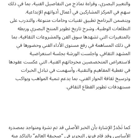
والتعبير البصري، وقراءة نماذج من التفاصيل الفنية، بما في ذلك
سهم في المركز المشاركين في أعمال أدواتهم الإبداعية.
ويتضمن البرنامج تطبيق تقنيات وخامات متنوعة، والتدرب على
التطلعات الوطنية، وشرح تاريخ تطوير المنتج البصري وربطه
بالمتغيرات التي تشهدها سوق الفن والمشروعات الثقافية، بما
في ذلك المساهمة في رفع مستوى الأداء الفني وحضورها في
المشهد الثقافي. واجلست الورشة بجلسة استعراضية
لاستعراض المتخصصين مخرجاتهم الفنية، التي عكست عقودها
في تغطية المفاهيم والتقنية، وأسهمت في تبادل الخبرات
وترسيخ ثقافة الحوار الفني، بما يدعم تنمية المواهب ويواكب
مستهدفات تطوير القطاع الثقافي.
كما تَجْدرُ الإشارة بأن الخبر الأصلي قد تم نشرة ومتواجد بمصدره
الأساسي وقد قام فريق التحرير في “صحيفة العالم” بالتاكد منه