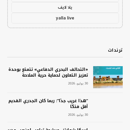
يلا لايف
yalla live
ترندات
«التحالف البحري الدفاعي» تتمتع بوحدة
تعزيز التعاون لحماية حرية الملاحة
30 يوليو، 2026
“هذا غريب جدًا”: ربما كان الجدري القديم
أقل فتكًا
30 يوليو، 2026