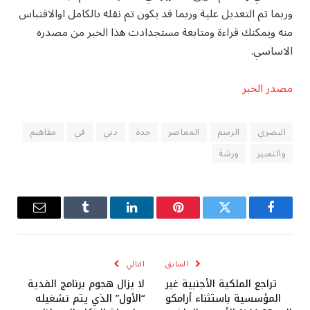
وربما تم التعديل علية وربما قد يكون تم نقله بالكامل اوالاقتباس
منه ويمكنك قراءة ومتابعة مستجدادت هذا الخبر من مصدره
الاساسي.
مصدر الخبر
البصري
الرسم
المعاصر
جدة
دبي
في
مفاهيم
والتعبير
ورشة
فيسبوك
تويتر
بينتيريست
لينكدإن
Tumblr
البريد
الإلكترو
السابق
التالي
تراجع الملكية الأجنبية غير
لا يزال هجوم برنامج الفدية
المؤسسية باستثناء أرامكو
“الأول” الذي يتم تشغيله