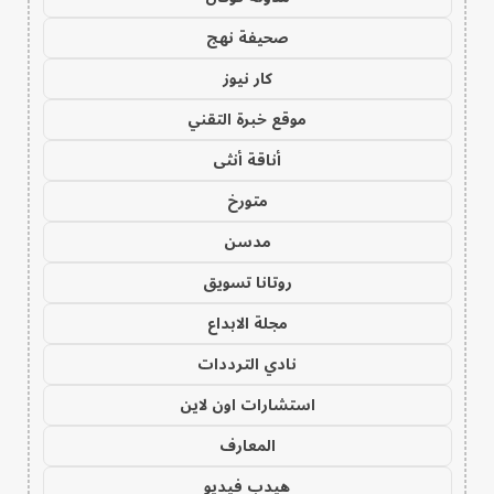
صحيفة نهج
كار نيوز
موقع خبرة التقني
أناقة أنثى
متورخ
مدسن
روتانا تسويق
مجلة الابداع
نادي الترددات
استشارات اون لاين
المعارف
هيدب فيديو