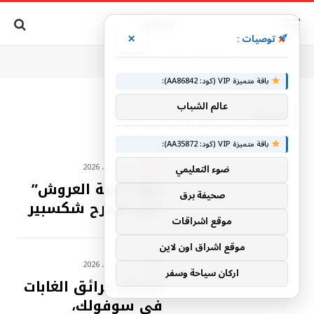
×
توصيات :
أنت الآن تتصفح:
الرئيسية
أوروبا
»
باقة متميزة VIP (كود: AA86842):
عالم الشباب
أوروبا
باقة متميزة VIP (كود: AA35872):
أوروبا
30 يوليو، 2026
ضوء التعليمي
إنها “لعبة العروش”
صحيفة برق
على مسرح شكسبير
موقع اشراقات
موقع اشراق اون لاين
أوروبا
30 يوليو، 2026
اركان سياحة وسفر
اندلعت حرائق الغابات
في سوفولك،