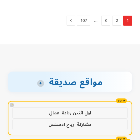
التالي
…
107
3
2
1
مواقع صديقة
+
!
اول اثنين ريادة اعمال
مشاركة ارباح ادسنس